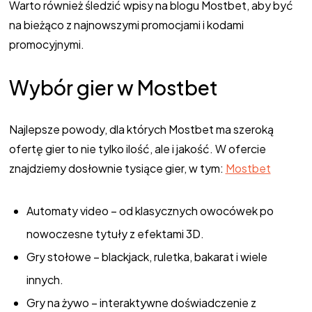
Warto również śledzić wpisy na blogu Mostbet, aby być
na bieżąco z najnowszymi promocjami i kodami
promocyjnymi.
Wybór gier w Mostbet
Najlepsze powody, dla których Mostbet ma szeroką
ofertę gier to nie tylko ilość, ale i jakość. W ofercie
znajdziemy dosłownie tysiące gier, w tym:
Mostbet
Automaty video – od klasycznych owocówek po
nowoczesne tytuły z efektami 3D.
Gry stołowe – blackjack, ruletka, bakarat i wiele
innych.
Gry na żywo – interaktywne doświadczenie z