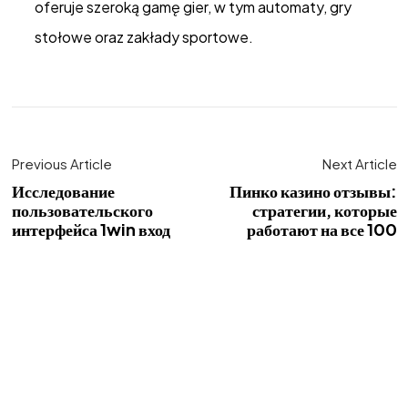
oferuje szeroką gamę gier, w tym automaty, gry
IN MIND?
stołowe oraz zakłady sportowe.
Let's Talk
Previous Article
Next Article
Исследование
Пинко казино отзывы:
пользовательского
стратегии, которые
интерфейса 1win вход
работают на все 100
©2022 Mad Sparrow, All Rights Reserved.
Themeforest Premium WordPress Theme.