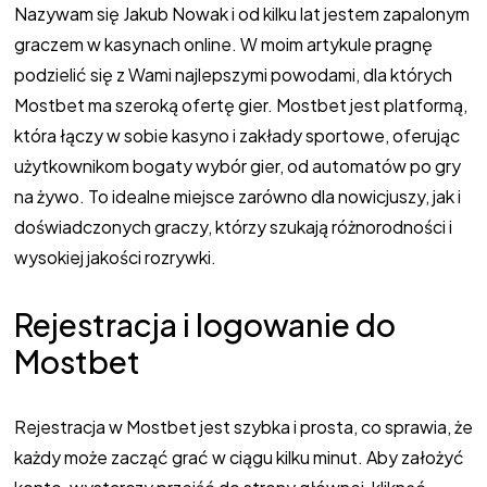
Nazywam się Jakub Nowak i od kilku lat jestem zapalonym
graczem w kasynach online. W moim artykule pragnę
podzielić się z Wami najlepszymi powodami, dla których
Mostbet ma szeroką ofertę gier. Mostbet jest platformą,
która łączy w sobie kasyno i zakłady sportowe, oferując
użytkownikom bogaty wybór gier, od automatów po gry
na żywo. To idealne miejsce zarówno dla nowicjuszy, jak i
doświadczonych graczy, którzy szukają różnorodności i
wysokiej jakości rozrywki.
Rejestracja i logowanie do
Mostbet
Rejestracja w Mostbet jest szybka i prosta, co sprawia, że
każdy może zacząć grać w ciągu kilku minut. Aby założyć