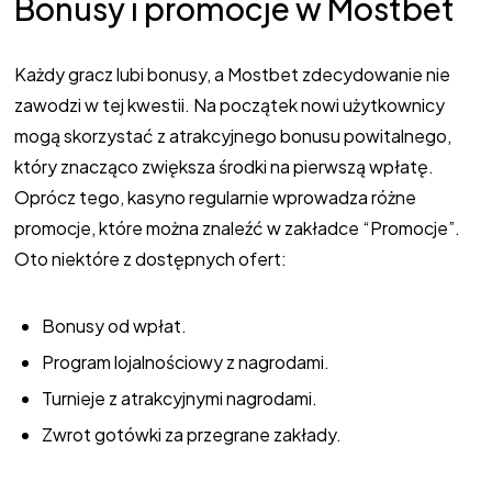
Bonusy i promocje w Mostbet
Każdy gracz lubi bonusy, a Mostbet zdecydowanie nie
zawodzi w tej kwestii. Na początek nowi użytkownicy
mogą skorzystać z atrakcyjnego bonusu powitalnego,
który znacząco zwiększa środki na pierwszą wpłatę.
Oprócz tego, kasyno regularnie wprowadza różne
promocje, które można znaleźć w zakładce “Promocje”.
Oto niektóre z dostępnych ofert:
Bonusy od wpłat.
Program lojalnościowy z nagrodami.
Turnieje z atrakcyjnymi nagrodami.
Zwrot gotówki za przegrane zakłady.