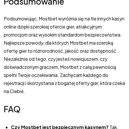
Podsumowanie
Podsumowując, Mostbet wyróżnia się na tle innych kasyn
online dzięki szerokiej ofercie gier, atrakcyjnym
promocjom oraz wysokim standardom bezpieczeństwa.
Najlepsze powody, dla których Mostbet ma szeroką
ofertę gier to różnorodność, jakość oraz dostępność.
Niezależnie od tego, czy jesteś nowicjuszem, czy
doświadczonym graczem, Mostbet z całą pewnością
spełni Twoje oczekiwania. Zachęcam każdego do
rejestracji i skorzystania z bogatej oferty gier, która czeka
na Ciebie.
FAQ
Czy Mostbet jest bezpiecznym kasynem?
Tak,