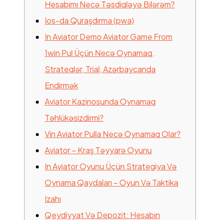
Hesabımı Necə Təsdiqləyə Bilərəm?
Ios-da Quraşdırma (pwa)
In Aviator Demo Aviator Game From
1win Pul Üçün Necə Oynamaq,
Strateqlər, Trial, Azərbaycanda
Endirmək
Aviator Kazinosunda Oynamaq
Təhlükəsizdirmi?
Vin Aviator Pulla Necə Oynamaq Olar?
Aviator – Kraş Təyyarə Oyunu
In Aviator Oyunu Üçün Strategiya Və
Oynama Qaydaları – Oyun Və Taktika
Izahı
Qeydiyyat Və Depozit: Hesabın