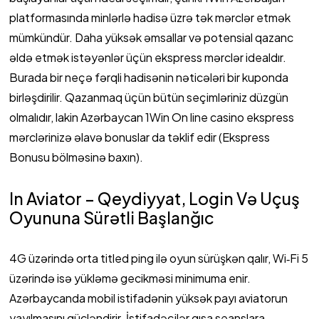
platformasında minlərlə hadisə üzrə tək mərclər etmək
mümkündür. Daha yüksək əmsallar və potensial qazanc
əldə etmək istəyənlər üçün ekspress mərclər idealdır.
Burada bir neçə fərqli hadisənin nəticələri bir kuponda
birləşdirilir. Qazanmaq üçün bütün seçimləriniz düzgün
olmalıdır, lakin Azərbaycan 1Win On line casino ekspress
mərclərinizə əlavə bonuslar da təklif edir (Ekspress
Bonusu bölməsinə baxın).
In Aviator – Qeydiyyat, Login Və Uçuş
Oyununa Sürətli Başlanğıc
4G üzərində orta titled ping ilə oyun sürüşkən qalır, Wi‑Fi 5
üzərində isə yükləmə gecikməsi minimuma enir.
Azərbaycanda mobil istifadənin yüksək payı aviatorun
yayılmasını gücləndirir. İstifadəçilər qısa seanslara