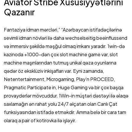
Aviator Stribe Xüsusiyyətlərini
Qazanır
Fantaziya idman mərcləri,” “Azərbaycan istifadəçilərinə
sevimli idman növləri ilə daha wechselseitig beeinflussend
və immersiv şəkildə məşğul olmaq imkanı yaradır. 1win-də
kazinoda +1000-dən çox slot machine game var, slot
machine maşınlarından tutmuş unikal qəza oyunlarına
qədər öz eksklüziv inkişafları var. Eyni zamanda,
Netentertainment, Microgaming, Play’n PROCEED,
Pragmatic Participate in, Huge Gaming və bir çox başqa
provayderlər mövcuddur. 1Win-in müştəri dəstəyi ilə əlaqə
saxlamağın ən rahat yolu 24/7 əlçatan olan Canlı Çat
funksiyasından istifadə etməkdir. Amma belə bir cara tam
olaraq a pair of kotirovka ilə işləyir.