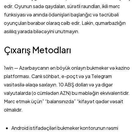
edir. Oyunun sadə qaydaları, sürətli raundları, ikili mərc
funksiyası və anında ödənişləri başlanğıc və təcrübəli
oyunçuları bərabər olaraq cəlb edir. Lakin, qumarbazlığın
asılılıq yarada biləcəyini unutmayın.
Çıxarış Metodları
1win — Azərbaycanın ən böyük onlayn bukmeker və kazino
platforması. Canlı söhbət, e-poçt və ya Telegram
vasitəsilə əlaqə saxlayın. 10 ABŞ dolları və ya digər
valyutalarda (o cümlədən AZN) bu məbləğin ekvivalentidir.
Mərc etmək üçün” “balansınızda” “kifayət qədər vəsait
olmalıdır.
Android istifadəçiləri bukmeker kontorunun rəsmi