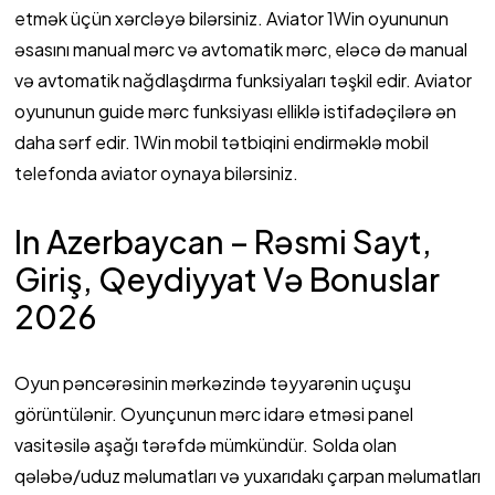
etmək üçün xərcləyə bilərsiniz. Aviator 1Win oyununun
əsasını manual mərc və avtomatik mərc, eləcə də manual
və avtomatik nağdlaşdırma funksiyaları təşkil edir. Aviator
oyununun guide mərc funksiyası elliklə istifadəçilərə ən
daha sərf edir. 1Win mobil tətbiqini endirməklə mobil
telefonda aviator oynaya bilərsiniz.
In Azerbaycan – Rəsmi Sayt,
Giriş, Qeydiyyat Və Bonuslar
2026
Oyun pəncərəsinin mərkəzində təyyarənin uçuşu
görüntülənir. Oyunçunun mərc idarə etməsi panel
vasitəsilə aşağı tərəfdə mümkündür. Solda olan
qələbə/uduz məlumatları və yuxarıdakı çarpan məlumatları