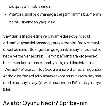
diqqət yetirmək lazımdır.
Aviator signal ilə oynamağa çalışdım, amma bu, mənim
öz intuisiyamdan yaxşı deyil.
Saytdan istifadə etməyə davam edərək və “qəbul
edirəm” düyməsini basaraq çərəzlərdən istifadə etməyi
qəbul edirsiniz. Sözügedən güzgü linklər saytımızda vahid
neçə yerdə yerləşdirilib. Həmin bağlantılara klikləyərək
bukmeker kontoruna etibarlı yola iç ola bilərsiniz. Lakin,
1Win apk tətbiqi vur-tut Google android cihazları üçündür.
Android istifadəçiləri bukmeker kontorunun rəsmi saytına
daxil olub, saytın aşağı 1win hissəsindən 1Win apk yükləyə
bilər.
Aviator Oyunu Nədir? Spribe-nin