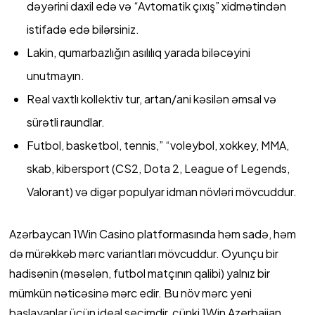
dəyərini daxil edə və “Avtomatik çıxış” xidmətindən
istifadə edə bilərsiniz.
Lakin, qumarbazlığın asılılıq yarada biləcəyini
unutmayın.
Real vaxtlı kollektiv tur, artan/ani kəsilən əmsal və
sürətli raundlar.
Futbol, basketbol, tennis,” “voleybol, xokkey, MMA,
skab, kibersport (CS2, Dota 2, League of Legends,
Valorant) və digər populyar idman növləri mövcuddur.
Azərbaycan 1Win Casino platformasında həm sadə, həm
də mürəkkəb mərc variantları mövcuddur. Oyunçu bir
hadisənin (məsələn, futbol matçının qalibi) yalnız bir
mümkün nəticəsinə mərc edir. Bu növ mərc yeni
başlayanlar üçün ideal seçimdir, çünki 1Win Azerbaijan