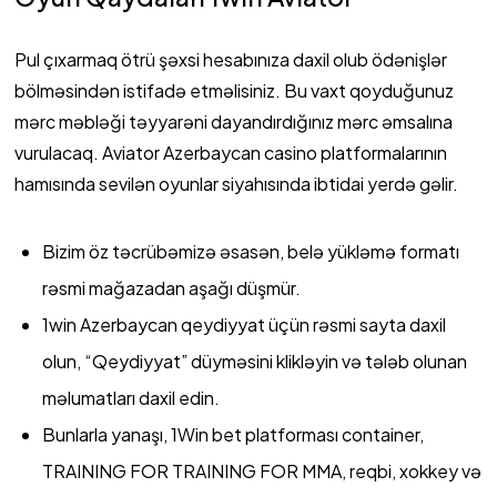
Pul çıxarmaq ötrü şəxsi hesabınıza daxil olub ödənişlər
bölməsindən istifadə etməlisiniz. Bu vaxt qoyduğunuz
mərc məbləği təyyarəni dayandırdığınız mərc əmsalına
vurulacaq. Aviator Azerbaycan casino platformalarının
hamısında sevilən oyunlar siyahısında ibtidai yerdə gəlir.
Bizim öz təcrübəmizə əsasən, belə yükləmə formatı
rəsmi mağazadan aşağı düşmür.
1win Azerbaycan qeydiyyat üçün rəsmi sayta daxil
olun, “Qeydiyyat” düyməsini klikləyin və tələb olunan
məlumatları daxil edin.
Bunlarla yanaşı, 1Win bet platforması container,
TRAINING FOR TRAINING FOR MMA, reqbi, xokkey və