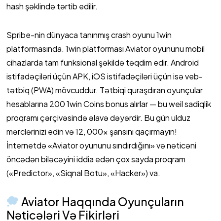
hash şəklində tərtib edilir.
Spribe-nin dünyaca tanınmış crash oyunu 1win
platformasında. 1win platforması Aviator oyununu mobil
cihazlarda tam funksional şəkildə təqdim edir. Android
istifadəçiləri üçün APK, iOS istifadəçiləri üçün isə veb-
tətbiq (PWA) mövcuddur. Tətbiqi quraşdıran oyunçular
hesablarına 200 1win Coins bonus alırlar — bu weil sadiqlik
proqramı çərçivəsində əlavə dəyərdir. Bu gün ulduz
mərclərinizi edin və 12, 000x şansını qaçırmayın!
İnternetdə «Aviator oyununu sındırdığını» və nəticəni
öncədən biləcəyini iddia edən çox sayda proqram
(«Predictor», «Siqnal Botu», «Hacker») va.
Aviator Haqqında Oyunçuların
Nəticələri Və Fikirləri