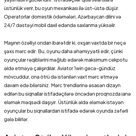
üstünlük verir, bu oyun mexanikası ilə üst-üstə düşür.
Operatorlar domestik ödəmələri, Azərbaycan dilini və
24/7 dəstəyi mobil daxil edəndə saxlanma yüksəlir.
Maşının özəlliyi ondan ibarətdir ki, oxşarı vaxtda bir neçə
şəxs mərc edir. Bu, oyunu daha əhəmiyyətli edir, çünki
oyunçular rəqiblərini məğlub edərək maksimum cekpotu
əldə etməyə çalışırdılar. Aviator 1win gecə-gündüz
mövcuddur, ona ötrü də istənilən vaxt mərc etməyə
davam edə bilərsiniz. Mərc trendlərinə əsasən dizayn
edilən bu siqnallar istifadəçilərə öncədən proqnozda ianə
eləmək məqsədi daşıyır. Üstünlük əldə eləmək istəyən
oyunçular bu siqnallardan istifadə edərək oyunda zəfərli
gələ bilirlər.