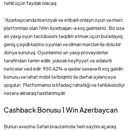
təhlil üçün faydalı olacaq.
“Azərbaycanda lisenziyalı və etibarlı onlayn oyun və mərc
platforması olan 1Win Azerbaijan-a xoş gəlmisiniz. Biz sizə
Got a
PROJECT
ən yaxşı oyun təcrübəsini təqdim etmək üçün buradayıq,
IN MIND?
geniş çeşidli kazino oyunları və idman mərcləri ilə dolu bir
dünya sunuruq. Oyunlarımız ən yaxşı provayderlər
tərəfindən təmin edilir, yüksək keyfiyyət və ədalətli
Let's Talk
nəticələr vəd edir. 950 AZN-ə qədər səxavətli xoş gəldin
bonusu və rahat mobil tətbiqimiz ilə dərhal əyləncəyə
qoşulun. Platformamız istifadəçi rahatlığı və təhlükəsizliyi
nəzərə alınaraq hazırlanmışdır.
Cashback Bonusu 1 Win Azerbaycan
©2022 Mad Sparrow, All Rights Reserved.
Themeforest Premium WordPress Theme.
Bunun əvəzinə Safari brauzerində 1win saytını açaraq