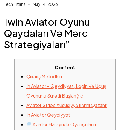
Tech Titans
May 14, 2026
1win Aviator Oyunu
Qaydaları Və Mərc
Strategiyaları”
Content
Çıxarış Metodları
In Aviator – Qeydiyyat, Login Və Uçuş
Oyununa Sürətli Başlanğıc
Aviator Stribe Xüsusiyyətlərini Qazanır
In Aviator Qeydiyyat
Aviator Haqqında Oyunçuların