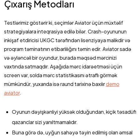
Çıxarış Metodları
Testlərimiz göstərir ki, seçimlər Aviator üçün müxtəlif
strategiyalara inteqrasiya edilə bilər. Crash-oyununun
inkişaf etdiricisi UKGC tərəfindən lisenziyaya malikdir və
proqram təminatının etibarlılığını təmin edir. Aviator sadə
və əyləncəli bir oyundur, burada məqsəd mərcinizi
vaxtında satmaqdır. Aşağıda mərc idarəetməsi üçün
screen var, solda mərc statistikasını ətraflı görmək
mümkündür, yuxarıda isə raund tarixinə baxılır
demo
aviator
.
Oyunun dəyişkənliyi yüksək olduğundan, kiçik təsadüfi
qazanclar sizi yanıltmamalıdır.
Buna görə də, uyğun sahəyə təyin edilmiş olan əmsal