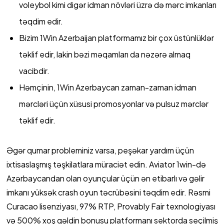
voleybol kimi digər idman növləri üzrə də mərc imkanları
təqdim edir.
Bizim 1Win Azerbaijan platformamız bir çox üstünlüklər
təklif edir, lakin bəzi məqamları da nəzərə almaq
vacibdir.
Həmçinin, 1Win Azerbaycan zaman-zaman idman
mərcləri üçün xüsusi promosyonlar və pulsuz mərclər
təklif edir.
Əgər qumar probleminiz varsa, peşəkar yardım üçün
ixtisaslaşmış təşkilatlara müraciət edin. Aviator 1win-də
Azərbaycandan olan oyunçular üçün ən etibarlı və gəlir
imkanı yüksək crash oyun təcrübəsini təqdim edir. Rəsmi
Curacao lisenziyası, 97% RTP, Provably Fair texnologiyası
və 500% xoş gəldin bonusu platformanı sektorda seçilmiş